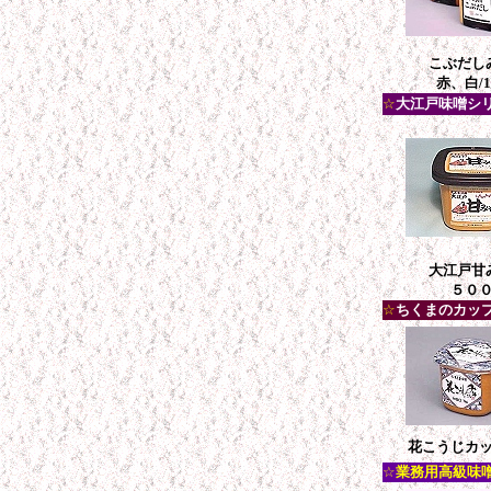
こぶだし
赤、白/1
☆
大江戸味噌シ
大江戸甘
５００
☆
ちくまのカッ
花こうじカップ
☆
業務用高級味