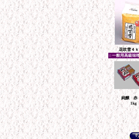
花吹雪４ｋ
☆
一般用高級味
純醸 赤
1kg