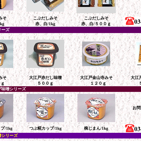
みそ
こぶだしみそ
こぶだしみそ
kg
赤、白/1kg
赤、白/５００ｇ
リーズ
みそ
大江戸赤だし味噌
大江戸金山寺みそ
大江
ｇ
５００ｇ
１２０ｇ
プ味噌シリーズ
お問
/1kg
つぶ糀カップ/1kg
椀じまん/1kg
噌シリーズ