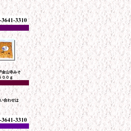
戸金山寺みそ
５００ｇ
い合わせは