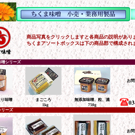
商品写真をクリックしますと各商品の説明があり
ちくまアソートボックスは下の商品郡で構成され
味噌シリーズ
お問
造り味噌
まごころ
無添加味噌、粒、漉
1kg
750g
シリーズ
お問