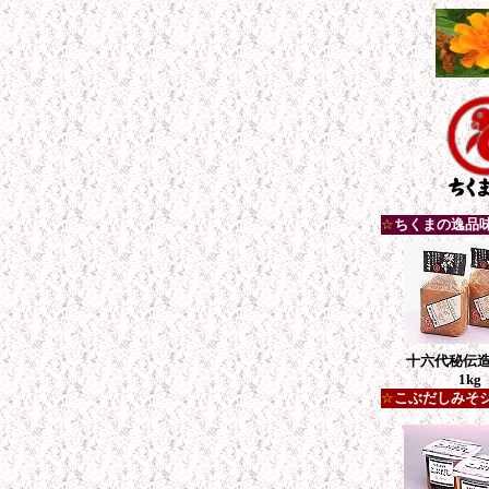
☆
ちくまの逸品
十六代秘伝
1kg
☆
こぶだしみそ