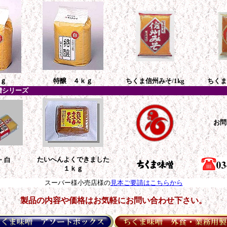
ｇ
特醸 ４ｋｇ
ちくま信州みそ/1kg
ちくま
噌シリーズ
お問
たいへんよくできました
・白
１ｋｇ
スーバー様小売店様の
見本ご要請はこちらから
製品の内容や価格はお気軽にお問い合わせ下さい。